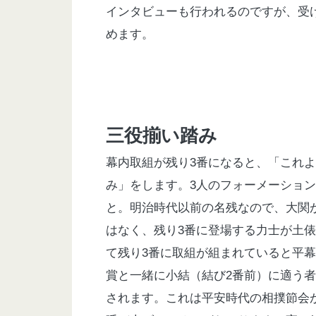
インタビューも行われるのですが、受
めます。
三役揃い踏み
幕内取組が残り
3
番になると、「これよ
み」をします。
3
人のフォーメーション
と。明治時代以前の名残なので、大関
はなく、残り
3
番に登場する力士が土俵
て残り
3
番に取組が組まれていると平幕
賞と一緒に小結（結び
2
番前）に適う者
されます。これは平安時代の相撲節会