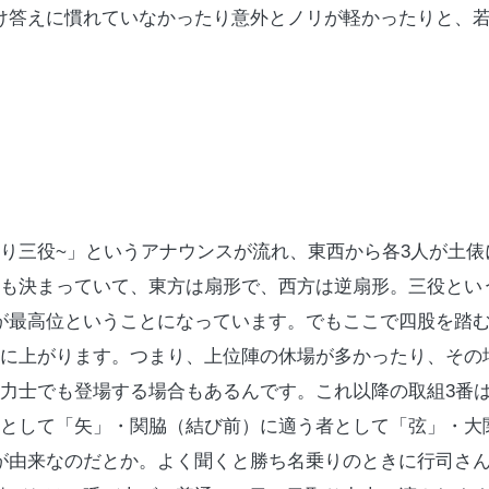
け答えに慣れていなかったり意外とノリが軽かったりと、
り三役
~
」というアナウンスが流れ、東西から各
3
人が土俵
も決まっていて、東方は扇形で、西方は逆扇形。三役とい
が最高位ということになっています。でもここで四股を踏
に上がります。つまり、上位陣の休場が多かったり、その
力士でも登場する場合もあるんです。これ以降の取組
3
番
として「矢」・関脇（結び前）に適う者として「弦」・大
が由来なのだとか。よく聞くと勝ち名乗りのときに行司さ