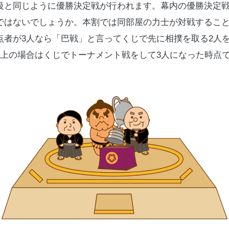
級と同じように優勝決定戦が行われます。幕内の優勝決定
ではないでしょうか。本割では同部屋の力士が対戦するこ
点者が
3
人なら「巴戦」と言ってくじで先に相撲を取る
2
人
上の場合はくじでトーナメント戦をして
3
人になった時点