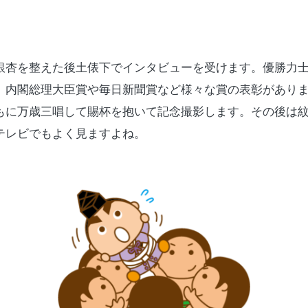
銀杏を整えた後土俵下でインタビューを受けます。優勝力
、内閣総理大臣賞や毎日新聞賞など様々な賞の表彰があり
もに万歳三唱して賜杯を抱いて記念撮影します。その後は
テレビでもよく見ますよね。