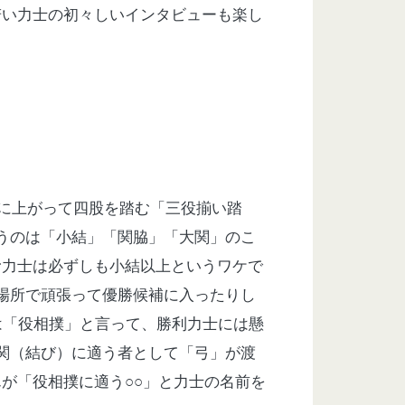
若い力士の初々しいインタビューも楽し
に上がって四股を踏む「三役揃い踏
うのは「小結」「関脇」「大関」のこ
む力士は必ずしも小結以上というワケで
場所で頑張って優勝候補に入ったりし
は「役相撲」と言って、勝利力士には懸
関（結び）に適う者として「弓」が渡
んが「役相撲に適う
○○
」と力士の名前を