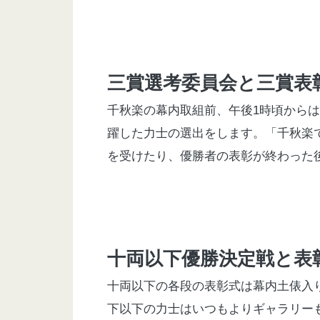
三賞選考委員会と三賞表
千秋楽の幕内取組前、午後
1
時頃からは
躍した力士の選出をします。「千秋楽
を受けたり、優勝者の表彰が終わった
十両以下優勝決定戦と表
十両以下の各段の表彰式は幕内土俵入
下以下の力士はいつもよりギャラリー