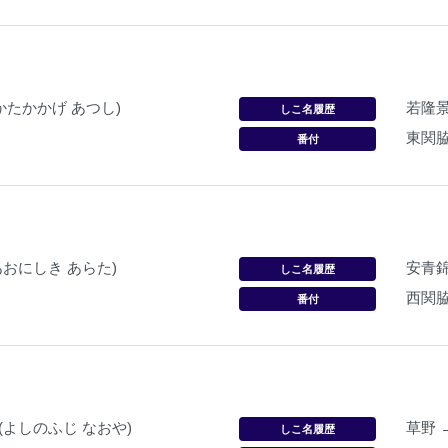
わかたかかげ あつし)
若隆
しこ名履歴
東関
番付
あおにしき あらた)
安青
しこ名履歴
西関
番付
(よしのふじ なおや)
草野 
しこ名履歴