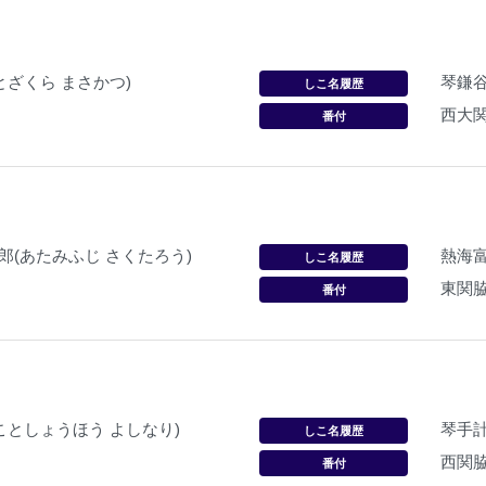
ことざくら まさかつ)
琴鎌谷
しこ名履歴
西大
番付
郎(あたみふじ さくたろう)
熱海
しこ名履歴
東関
番付
(ことしょうほう よしなり)
琴手計
しこ名履歴
西関
番付