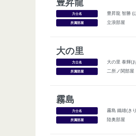
豊昇龍
豊昇龍 智勝 
力士名
立浪部屋
所属部屋
大の里
大の里 泰輝(
力士名
二所ノ関部屋
所属部屋
霧島
霧島 鐵雄(き
力士名
陸奥部屋
所属部屋