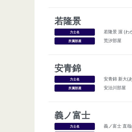
若隆景
若隆景 渥 (
力士名
荒汐部屋
所属部屋
安青錦
安青錦 新大(
力士名
安治川部屋
所属部屋
義ノ富士
義ノ富士 直哉
力士名