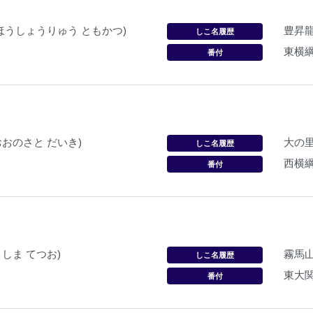
(ほうしょうりゅう ともかつ)
豊昇
しこ名履歴
東横
番付
おおのさと だいき)
大の
しこ名履歴
西横
番付
りしま てつお)
霧馬
しこ名履歴
東大
番付