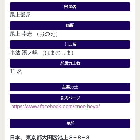
部屋名
尾上部屋
師匠
尾上 圭志 （おのえ）
しこ名
小結 濱ノ嶋 （はまのしま）
所属力士数
11 名
主要力士
公式ページ
https://www.facebook.com/onoe.beya/
住所
日本、東京都大田区池上８−８−８