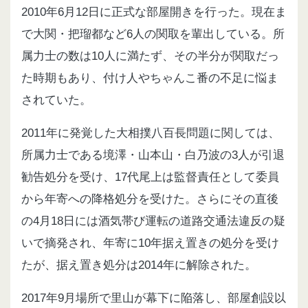
2010年6月12日に正式な部屋開きを行った。現在ま
で大関・把瑠都など6人の関取を輩出している。所
属力士の数は10人に満たず、その半分が関取だっ
た時期もあり、付け人やちゃんこ番の不足に悩ま
されていた。
2011年に発覚した大相撲八百長問題に関しては、
所属力士である境澤・山本山・白乃波の3人が引退
勧告処分を受け、17代尾上は監督責任として委員
から年寄への降格処分を受けた。さらにその直後
の4月18日には酒気帯び運転の道路交通法違反の疑
いで摘発され、年寄に10年据え置きの処分を受け
たが、据え置き処分は2014年に解除された。
2017年9月場所で里山が幕下に陥落し、部屋創設以