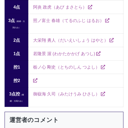
4点
阿炎 政虎（あび まさとら）
3点
照ノ富士 春雄（てるのふじ はるお）
（横綱・大
関のみ）
2点
大栄翔 勇人（だいえいしょう はやと）
1点
若隆景 渥 (わかたかかげ あつし)
控1
栃ノ心 剛史（とちのしん つよし）
控2
3点控
御嶽海 久司（みたけうみ ひさし）
（横
綱・大関のみ）
運営者のコメント