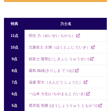
特典
力士名
11点
明生 力（めいせい ちから）
10点
北勝富士 大輝（ほくとふじ だいき）
9点
錦富士 隆聖(にしきふじ りゅうせい)
8点
霧島 鐵雄(きりしま てつお)
7点
遠藤 聖大（えんどう しょうた）
6点
一山本 大生(いちやまもと だいき)
5点
豊昇龍 智勝 (ほうしょうりゅう ともかつ)