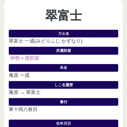
翠富士
力士名
翠富士 一成(みどりふじ かずなり)
所属部屋
伊勢ヶ濱部屋
本名
庵原 一成
しこ名履歴
庵原 → 翠富士
番付
東十両八枚目
生年月日