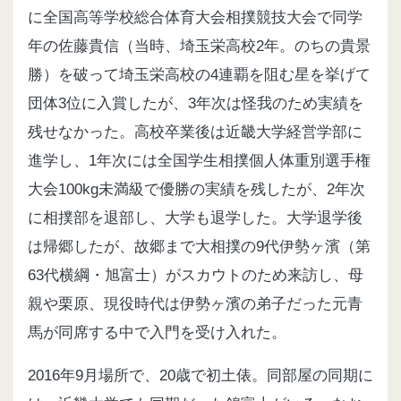
に全国高等学校総合体育大会相撲競技大会で同学
年の佐藤貴信（当時、埼玉栄高校2年。のちの貴景
勝）を破って埼玉栄高校の4連覇を阻む星を挙げて
団体3位に入賞したが
、3年次は怪我のため実績を
残せなかった
。高校卒業後は近畿大学経営学部に
進学し、1年次には全国学生相撲個人体重別選手権
大会100kg未満級で優勝の実績を残したが
、2年次
に相撲部を退部し、大学も退学した
。大学退学後
は帰郷したが、故郷まで大相撲の9代伊勢ヶ濱（第
63代横綱・旭富士）がスカウトのため来訪し、母
親や栗原、現役時代は伊勢ヶ濱の弟子だった元青
馬が同席する中で入門を受け入れた
。
2016年9月場所で、20歳で初土俵。同部屋の同期に