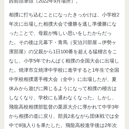
西前頭筆頭（2022年9月場所）。
相撲に打ち込むことになったきっかけは、小学校2
年次に出場した相撲大会で優勝を逃し準優勝にな
ったことで、母親が悔しい思いをしたからだっ
た
。その後は元幕下・青馬（安治川部屋→伊勢ヶ
濱部屋）の父親から1日100番を超える猛稽古をこ
なし、小学5年でわんぱく相撲の全国大会に出場し
た
。焼津市立焼津中学校
に進学すると1年生で全国
中学校相撲選手権大会（全中）に出場したが、夏
休みから遊びに興じるようになって相撲の稽古は
しなくなり、学校にも通わなくなった
。しかし、
飛龍高校相撲部監督の栗原大介に導かれて中学3年
から相撲の道に戻り、部員2名ながら団体戦では全
中で8強入りを果たした
。飛龍高校進学後は2年次