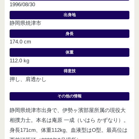
1996/08/30
出身地
静岡県焼津市
身長
174.0 cm
体重
112.0 kg
得意技
押し、肩透かし
その他の情報
静岡県焼津市出身で、伊勢ヶ濱部屋所属の現役大
相撲力士。本名は庵原 一成（いはら かずなり）。
身長171cm、体重112kg、血液型はO型
。最高位は