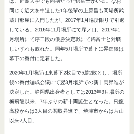
は、近畿大学でも同期だった錦富士がいる
。なお
同じく近大を中退した1年後輩の上原昌も同場所武
蔵川部屋に入門したが、2017年1月場所限りで引退
している
。2016年11月場所にて序ノ口、2017年1
月場所にて序二段の優勝決定戦にて錦富士と対戦
しいずれも敗れた。同年5月場所で幕下に昇進後は
幕下の番付に定着した。
2020年1月場所は東幕下2枚目で5勝2敗とし、場所
後の番付編成会議にて翌3月場所での新十両昇進が
決定した
。静岡県出身者としては2013年3月場所の
栃飛龍以来、7年ぶりの新十両誕生となった
。飛龍
高校からは3人目の関取昇進で、焼津市からは片山
以来2人目
。