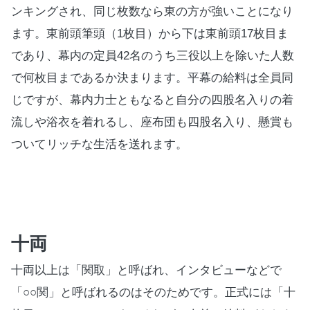
ンキングされ、同じ枚数なら東の方が強いことになり
ます。東前頭筆頭（
1
枚目）から下は東前頭
17
枚目ま
であり、幕内の定員
42
名のうち三役以上を除いた人数
で何枚目まであるか決まります。平幕の給料は全員同
じですが、幕内力士ともなると自分の四股名入りの着
流しや浴衣を着れるし、座布団も四股名入り、懸賞も
ついてリッチな生活を送れます。
十両
十両以上は「関取」と呼ばれ、インタビューなどで
「
○○
関」と呼ばれるのはそのためです。正式には「十