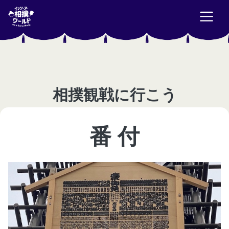
相撲観戦に行こう
番 付