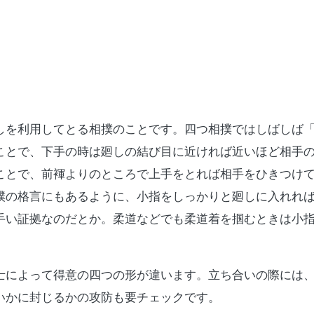
しを利用してとる相撲のことです。四つ相撲ではしばしば
ことで、下手の時は廻しの結び目に近ければ近いほど相手
ことで、前褌よりのところで上手をとれば相手をひきつけ
撲の格言にもあるように、小指をしっかりと廻しに入れれ
手い証拠なのだとか。柔道などでも柔道着を掴むときは小
士によって得意の四つの形が違います。立ち合いの際には
いかに封じるかの攻防も要チェックです。