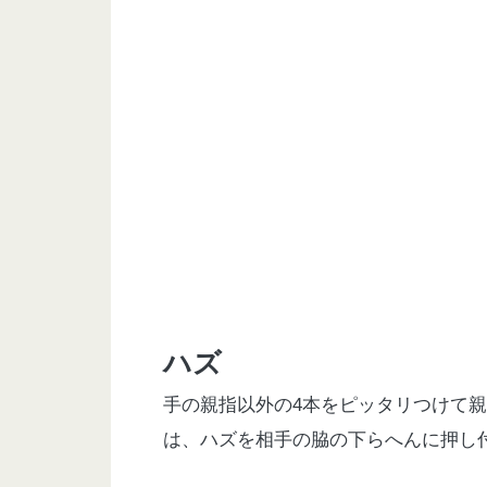
ハズ
手の親指以外の
4
本をピッタリつけて親
は、ハズを相手の脇の下らへんに押し