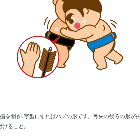
指を開き
L
字型にすればハズの形です。弓矢の後ろの形が
付けること。