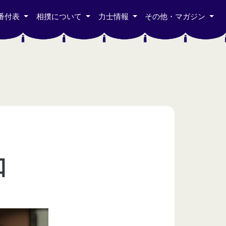
番付表
相撲について
力士情報
その他・マガジン
口