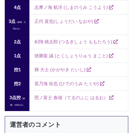
4点
志摩ノ海 航洋 (しまのうみ こうよう)
3点
正代 直也(しょうだい なおや)
（横綱・大
関のみ）
2点
剣翔 桃太郎 (つるぎしょう ももたろう)
1点
徳勝龍 誠 (とくしょうりゅう まこと)
控1
輝 大士 (かがやき たいし)
控2
英乃海 拓也 (ひでのうみ たくや)
3点控
照ノ富士 春雄（てるのふじ はるお）
（横
綱・大関のみ）
運営者のコメント