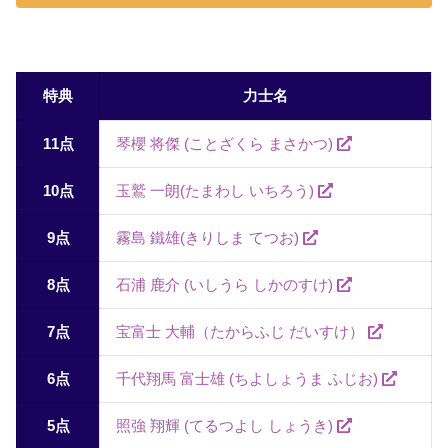
特典
力士名
11点
琴櫻 将傑 (ことざくら まさかつ)
10点
玉鷲 一朗(たまわし いちろう)
9点
霧島 鐵雄(きりしま てつお)
8点
石浦 鹿介 (いしうら しかのすけ)
7点
宝富士 大輔（たからふじ だいすけ）
6点
千代翔馬 富士雄 (ちよしょうま ふじお)
5点
照強 翔輝 (てるつよし しょうき)