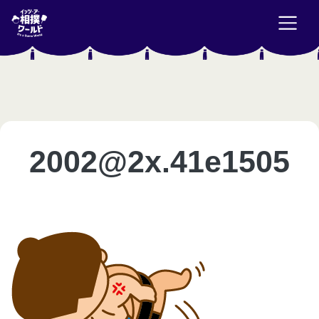
2002@2x.41e1505