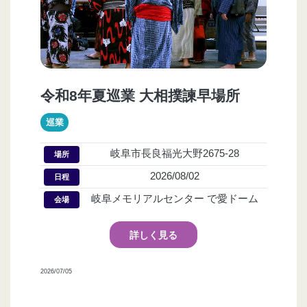
令和8年夏巡業 大相撲諫早場所
巡業
岐阜市長良福光大野2675-28
場所
2026/08/02
日程
岐阜メモリアルセンター で愛ドーム
会場
詳しく見る
2026/07/05